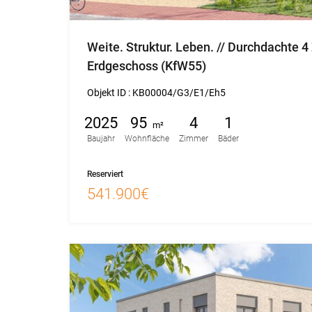
Weite. Struktur. Leben. // Durchdachte
Erdgeschoss (KfW55)
Objekt ID :
KB00004/G3/E1/Eh5
2025
95
4
1
m²
Baujahr
Wohnfläche
Zimmer
Bäder
Reserviert
541.900€