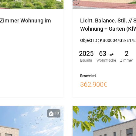
 4 Zimmer Wohnung im
Licht. Balance. Stil. 
Wohnung + Garten (Kf
Objekt ID :
KB00004/G3/E1/E
2025
63
2
m²
Baujahr
Wohnfläche
Zimmer
Reserviert
362.900€
10