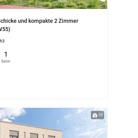
// Schicke und kompakte 2 Zimmer
W55)
h3
1
Bäder
10