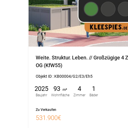
Weite. Struktur. Leben. // Großzügige 
OG (KfW55)
Objekt ID :
KB00004/G2/E3/Eh5
2025
93
4
1
m²
Baujahr
Wohnfläche
Zimmer
Bäder
Zu Verkaufen
531.900€