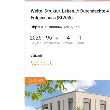
Weite. Struktur. Leben. // Durchdachte
Erdgeschoss (KfW55)
Objekt ID :
KB00004/G2/E1/Eh5
2025
95
4
1
m²
Baujahr
Wohnfläche
Zimmer
Bäder
Verkauft
526.900€
Top-Objekt