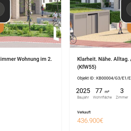
Verkauft
4 Zimmer Wohnung im 2.
Klarheit. Nähe. Alltag
(KfW55)
Objekt ID :
KB00004/G3/E1/E
2025
77
3
m²
Baujahr
Wohnfläche
Zimmer
Verkauft
436.900€