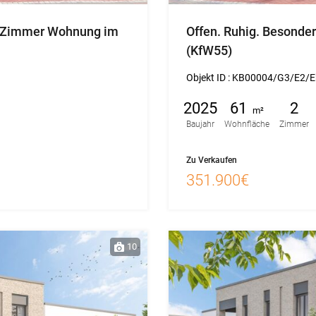
 4 Zimmer Wohnung im
Offen. Ruhig. Besonder
(KfW55)
Objekt ID :
KB00004/G3/E2/E
2025
61
2
m²
Baujahr
Wohnfläche
Zimmer
Zu Verkaufen
351.900€
10