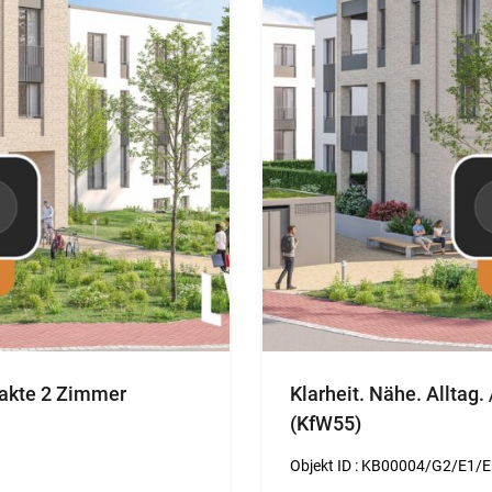
Verkauft
mpakte 2 Zimmer
Klarheit. Nähe. Alltag
(KfW55)
Objekt ID :
KB00004/G2/E1/E