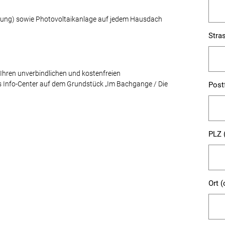
zung) sowie Photovoltaikanlage auf jedem Hausdach
Stra
 Ihren unverbindlichen und kostenfreien
s Info-Center auf dem Grundstück „Im Bachgange / Die
Post
PLZ 
Ort (