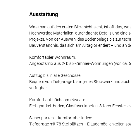
Ausstattung
Was man auf den ersten Blick nicht sieht, ist oft das, 
Hochwertige Materialien, durchdachte Details und eine 
Projekts. Von der Auswahl des Bodenbelags bis zur techn
Bauverständnis, das sich am Alltag orientiert – und an d
Komfortabler Wohnraum:
Angebotsmix aus 2- bis 5-Zimmer-Wohnungen (von ca. 6
Aufzug bis in alle Geschosse:
Bequem von Tiefgarage bis in jedes Stockwerk und auch 
verfügbar
Komfort auf höchstem Niveau:
Fertigparkettboden, Glasfasertapeten, 3-fach-Fenster, e
Sicher parken – komfortabel laden:
Tiefgarage mit 78 Stellplätzen + E-Lademöglichkeiten so