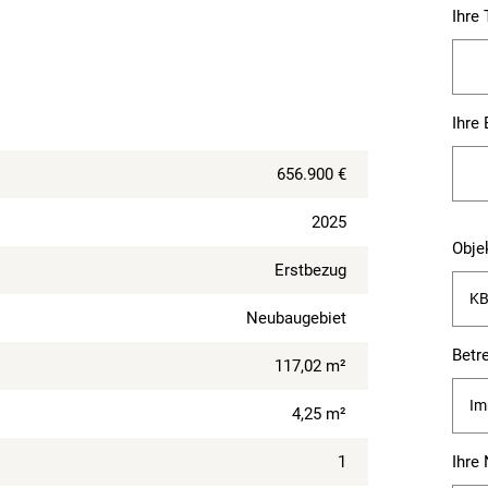
Ihre
Ihre
656.900 €
2025
Bitte
Obje
lass
Erstbezug
dies
Feld
Neubaugebiet
leer.
Betre
117,02 m²
4,25 m²
1
Ihre 