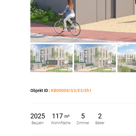
Objekt ID :
KB00004/G3/E3/Eh1
2025
117
5
2
m²
Baujahr
Wohnfläche
Zimmer
Bäder