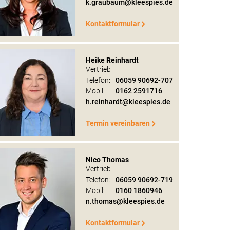
k.graubaum@kleespies.de
Kontaktformular
Heike Reinhardt
Vertrieb
Telefon:
06059 90692-707
Mobil:
0162 2591716
h.reinhardt@kleespies.de
Termin vereinbaren
Nico Thomas
Vertrieb
Telefon:
06059 90692-719
Mobil:
0160 1860946
n.thomas@kleespies.de
Kontaktformular