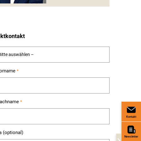
ektkontakt
Vorname
*
Nachname
*
Kontakt
a (optional)
Newsletter