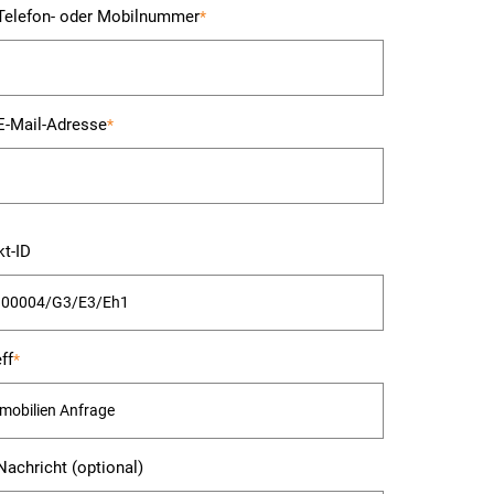
 Telefon- oder Mobilnummer
*
 E-Mail-Adresse
*
kt-ID
e
es
ff
*
Nachricht (optional)