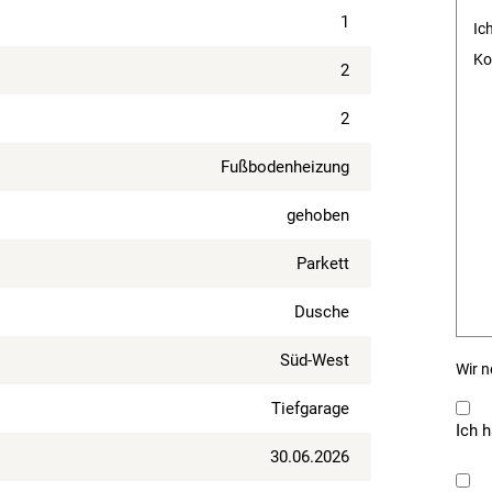
1
2
2
Fußbodenheizung
gehoben
Parkett
Dusche
Süd-West
Wir n
Tiefgarage
Ich 
30.06.2026