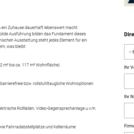
was ein Zuhause dauerhaft lebenswert macht.
Dir
solide Ausführung bilden das Fundament dieses
ischen Ausstattung steht jedes Element für ein
em, was bleibt:
2 m² bis ca. 117 m² Wohnfläche)
Ihr 
barrierefreie bzw. rollstuhltaugliche Wohnoptionen
Ihr 
lektrische Rollläden, Video-Gegensprechanlage u.v.m.
Firm
wie Fahrradabstellplätze und Kellerräume