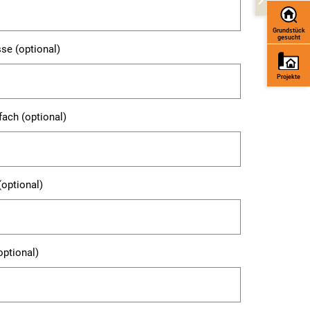
Grundstück
gesucht
sse (optional)
Projekte
fach (optional)
(optional)
optional)