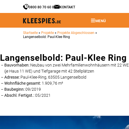
0800 80 70 60 8
KONTAKT
MENÜ
Startseite
»
Projekte
»
Projekte Abgeschlossen
»
Langenselbold: Paul-Klee Ring
Langenselbold: Paul-Klee Ring
Bauvorhaben:
Neubau von zwei Mehrfamilienwohnhäusern mit 22 WE
(je Haus 11 WE) und Tiefgarage mit 42 Stellplätzen
Adresse:
Paul-Klee-Ring, 63505 Langenselbold
Wohnfläche gesamt:
1.909,76 m²
Baubeginn:
09/2019
Abschl. Fertigst.:
05/2021