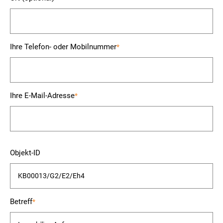
Ihre Telefon- oder Mobilnummer
*
Ihre E-Mail-Adresse
*
Bitte
Objekt-ID
lasse
dieses
Feld
leer.
Betreff
*