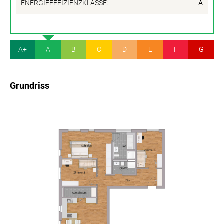
ENERGIEEFFIZIENZKLASSE:
A
A+
A
B
C
D
E
F
G
Grundriss