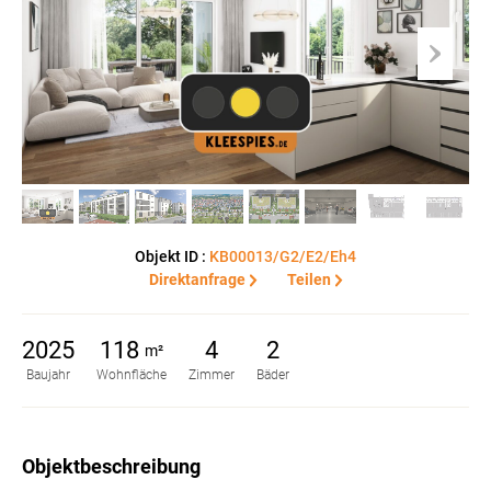
Objekt ID :
KB00013/G2/E2/Eh4
Direktanfrage
Teilen
2025
118
4
2
m²
Baujahr
Wohnfläche
Zimmer
Bäder
Objektbeschreibung