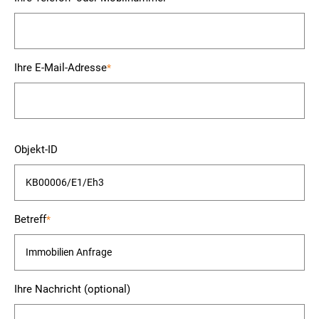
Ihre E-Mail-Adresse
*
Bitte
Objekt-ID
lasse
dieses
Feld
leer.
Betreff
*
Ihre Nachricht (optional)