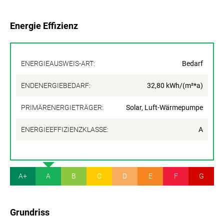
Energie Effizienz
ENERGIEAUSWEIS-ART:
Bedarf
ENDENERGIEBEDARF:
32,80 kWh/(m²*a)
PRIMÄRENERGIETRÄGER:
Solar, Luft-Wärmepumpe
ENERGIEEFFIZIENZKLASSE:
A
A+
A
B
C
D
E
F
G
Grundriss