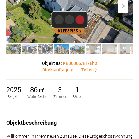
Objekt ID :
KB00006/E1/Eh3
Direktanfrage
Teilen
2025
86
3
1
m²
Baujahr
Wohnfläche
Zimmer
Bäder
Objektbeschreibung
Willkommen in Ihrem neuen Zuhause! Diese Erdgeschosswohnung