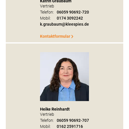
Katrin Graubaum
Vertrieb
Telefon:
06059 90692-720
Mobil:
0174 3092242
k.graubaum@kleespies.de
Kontaktformular
Heike Reinhardt
Vertrieb
Telefon:
06059 90692-707
Mobil:
0162 2591716