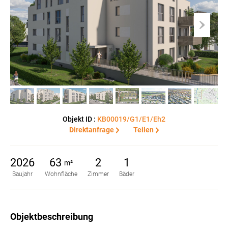
Objekt ID :
KB00019/G1/E1/Eh2
Direktanfrage
Teilen
2026
63
2
1
m²
Baujahr
Wohnfläche
Zimmer
Bäder
Objektbeschreibung