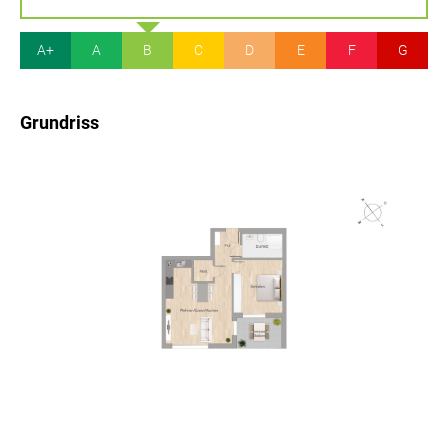
A+
A
B
C
D
E
F
G
Grundriss