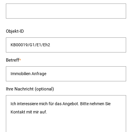
Bitte
Objekt-ID
lasse
dieses
Feld
leer.
Betreff
*
Ihre Nachricht (optional)