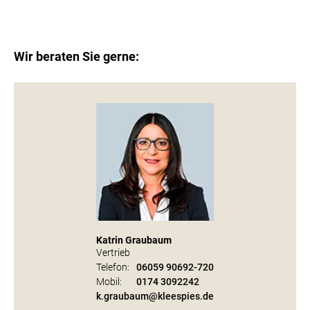
Leaflet
|
©
OpenStreetMap
contributors
Wir beraten Sie gerne:
Katrin Graubaum
Vertrieb
Telefon:
06059 90692-720
Mobil:
0174 3092242
k.graubaum@kleespies.de